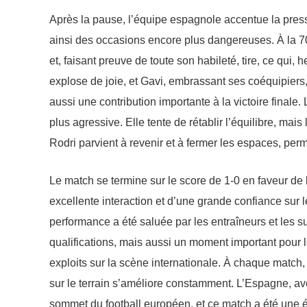
Après la pause, l’équipe espagnole accentue la pres
ainsi des occasions encore plus dangereuses. À la 70e
et, faisant preuve de toute son habileté, tire, ce qui
explose de joie, et Gavi, embrassant ses coéquipiers,
aussi une contribution importante à la victoire final
plus agressive. Elle tente de rétablir l’équilibre, ma
Rodri parvient à revenir et à fermer les espaces, perm
Le match se termine sur le score de 1-0 en faveur de
excellente interaction et d’une grande confiance sur le
performance a été saluée par les entraîneurs et les s
qualifications, mais aussi un moment important pour 
exploits sur la scène internationale. À chaque match,
sur le terrain s’améliore constamment. L’Espagne, av
sommet du football européen, et ce match a été une ét