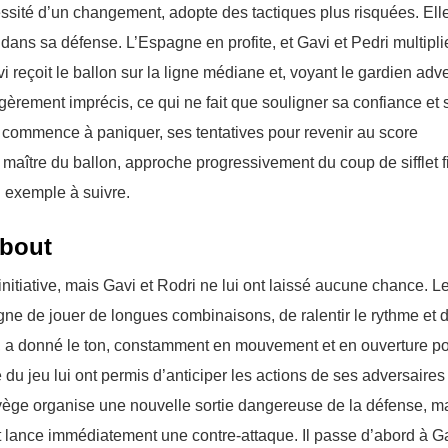
ssité d’un changement, adopte des tactiques plus risquées. Ell
s dans sa défense. L’Espagne en profite, et Gavi et Pedri multipli
 reçoit le ballon sur la ligne médiane et, voyant le gardien adv
légèrement imprécis, ce qui ne fait que souligner sa confiance et
commence à paniquer, ses tentatives pour revenir au score
aître du ballon, approche progressivement du coup de sifflet fi
un exemple à suivre.
ebout
nitiative, mais Gavi et Rodri ne lui ont laissé aucune chance. L
agne de jouer de longues combinaisons, de ralentir le rythme et 
tre, a donné le ton, constamment en mouvement et en ouverture p
 du jeu lui ont permis d’anticiper les actions de ses adversaires
vège organise une nouvelle sortie dangereuse de la défense, m
et lance immédiatement une contre-attaque. Il passe d’abord à Ga