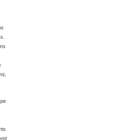
ns
s.
ans
e
mi,
ipe
nts
rrit