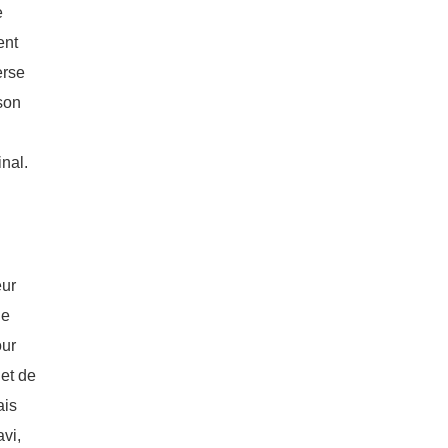
e
ent
erse
 son
nal.
eur
de
our
 et de
ais
vi,