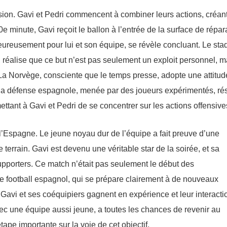
sion. Gavi et Pedri commencent à combiner leurs actions, créan
 minute, Gavi reçoit le ballon à l’entrée de la surface de répar
, heureusement pour lui et son équipe, se révèle concluant. Le sta
 réalise que ce but n’est pas seulement un exploit personnel, m
e. La Norvège, consciente que le temps presse, adopte une attitud
is la défense espagnole, menée par des joueurs expérimentés, rés
ettant à Gavi et Pedri de se concentrer sur les actions offensive
 l’Espagne. Le jeune noyau dur de l’équipe a fait preuve d’une
 terrain. Gavi est devenu une véritable star de la soirée, et sa
upporters. Ce match n’était pas seulement le début des
le football espagnol, qui se prépare clairement à de nouveaux
 Gavi et ses coéquipiers gagnent en expérience et leur interacti
ec une équipe aussi jeune, a toutes les chances de revenir au
ape importante sur la voie de cet objectif.