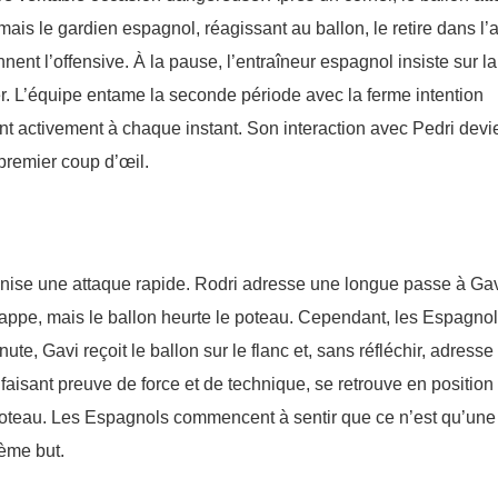
 mais le gardien espagnol, réagissant au ballon, le retire dans l’
nent l’offensive. À la pause, l’entraîneur espagnol insiste sur la
er. L’équipe entame la seconde période avec la ferme intention
ant activement à chaque instant. Son interaction avec Pedri devi
premier coup d’œil.
nise une attaque rapide. Rodri adresse une longue passe à Gav
 frappe, mais le ballon heurte le poteau. Cependant, les Espagno
ute, Gavi reçoit le ballon sur le flanc et, sans réfléchir, adress
, faisant preuve de force et de technique, se retrouve en position
 poteau. Les Espagnols commencent à sentir que ce n’est qu’une
ème but.