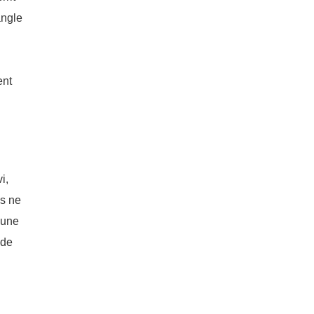
angle
ent
i,
ls ne
e une
 de