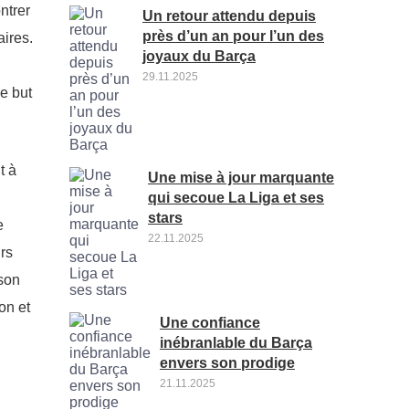
ntrer
Un retour attendu depuis
près d’un an pour l’un des
aires.
joyaux du Barça
29.11.2025
e but
t à
Une mise à jour marquante
qui secoue La Liga et ses
stars
e
22.11.2025
rs
 son
on et
Une confiance
inébranlable du Barça
envers son prodige
21.11.2025