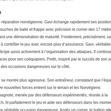
e
de réparation norvégienne. Gavi échange rapidement ses positio
touches de balle et frappe avec précision le corner des 17 mètre
c’est une démonstration de maturité. Froidement, précisément, s
 contrôler le jeu avec encore plus d’assurance. Gavi, véritable
icipe aussi activement à l’organisation des attaques. Il continu
ces pour ses coéquipiers. Pedri, inspiré par le succès de son a
t des occasions dangereuses sur le côté.
 se montre plus agressive. Son entraîneur, constatant que l’équ
 nouvelles forces entrent sur le terrain et les Norvégiens
spagnole, menée par des défenseurs expérimentés, résiste à la
tch, lit parfaitement le jeu et aide ses défenseurs dans les mome
e véritable occasion dangereuse. Après un corner, le ballon atte