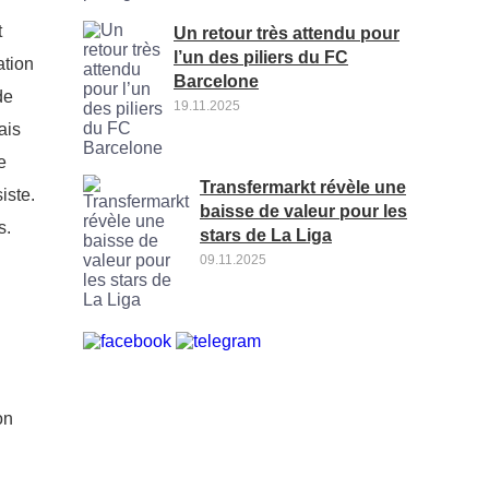
t
Un retour très attendu pour
l’un des piliers du FC
ation
Barcelone
de
19.11.2025
ais
e
Transfermarkt révèle une
iste.
baisse de valeur pour les
s.
stars de La Liga
09.11.2025
on